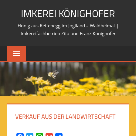
Skip
IMKEREI KÖNIGHOFER
to
content
Honig aus Rettenegg im Joglland – Waldheimat |
Imkereifachbetrieb Zita und Franz Könighofer
VERKAUF AUS DER LANDWIRTSCHAFT