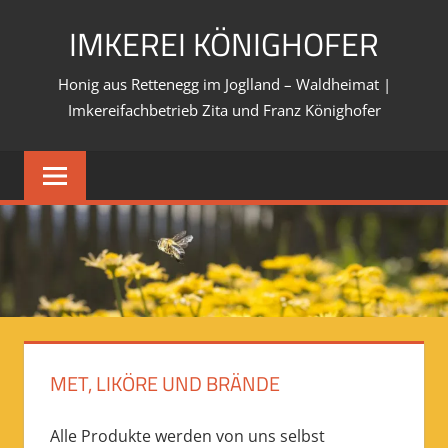
Skip
IMKEREI KÖNIGHOFER
to
content
Honig aus Rettenegg im Joglland – Waldheimat |
Imkereifachbetrieb Zita und Franz Könighofer
MET, LIKÖRE UND BRÄNDE
Alle Produkte werden von uns selbst