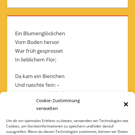
Ein Blumenglöckchen
Vom Boden hervor
War früh gesprosset
In lieblichem Flor;
Da kam ein Bienchen
Und naschte fein: –
Die müssen wohl beide
Cookie-Zustimmung
Füreinander sein.
verwalten
Johann Wolfgang von Goethe
Um dir ein optimales Erlebnis zu bieten, verwenden wir Technologien wie
Diese Website verwendet Cookies – nähere Informationen
Cookies, um Geräteinformationen zu speichern und/oder darauf
zuzugreifen. Wenn du diesen Technologien zustimmst, können wir Daten
dazu und zu Ihren Rechten als Benutzer finden Sie in unserer